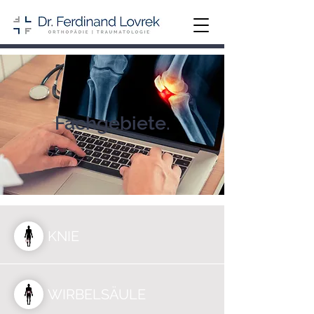
Fachgebiete
.
KNIE
WIRBELSÄULE