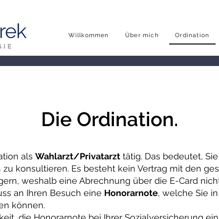
Willkommen
Über mich
Ordination
Die Ordination.
ation als
Wahlarzt/Privatarzt
tätig. Das bedeutet, Si
u konsultieren. Es besteht kein Vertrag mit den ges
gern, weshalb eine Abrechnung über die E-Card nicht
uss an Ihren Besuch eine
Honorarnote
, welche Sie in
en können.
keit, die Honorarnote bei Ihrer Sozialversicherung ei