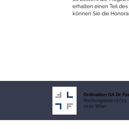
erhalten einen Teil de
können Sie die Honorar
Ordination OA Dr. F
Rochusgasse 17/13
1030 Wien