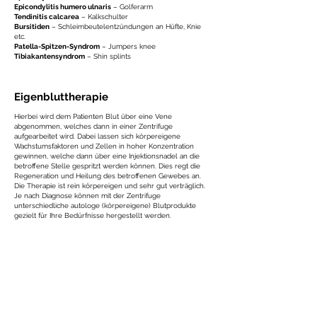
Epicondylitis humero ulnaris
– Golferarm
Tendinitis calcarea
– Kalkschulter
Bursitiden
– Schleimbeutelentzündungen an Hüfte, Knie
etc.
Patella-Spitzen-Syndrom
– Jumpers knee
Tibiakantensyndrom
– Shin splints
Eigenbluttherapie
Hierbei wird dem Patienten Blut über eine Vene
abgenommen, welches dann in einer Zentrifuge
aufgearbeitet wird. Dabei lassen sich körpereigene
Wachstumsfaktoren und Zellen in hoher Konzentration
gewinnen, welche dann über eine Injektionsnadel an die
betroffene Stelle gespritzt werden können. Dies regt die
Regeneration und Heilung des betroffenen Gewebes an.
Die Therapie ist rein körpereigen und sehr gut verträglich.
Je nach Diagnose können mit der Zentrifuge
unterschiedliche autologe (körpereigene) Blutprodukte
gezielt für Ihre Bedürfnisse hergestellt werden.
IMPACT PRP
- Platelet Rich Plasma ohne
Antigerinnungsmittel zur Herstellung von leicht
konzentriertem plättchenreichen Plasma
IMPACT APC
- Autologous Platelet Concentrate mit
Antigerinnungsmittel zur Herstellung eines hoch
konzentrierten Thrombozytenkonzentrates
IMPACT ACS
- Autologous Conditioned Serum zur
Herstellung eines autolog konditionierten Serums