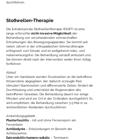
durchführen.
Stoßwellen-Therapie
Die Extrakorporale Stoßwellentherapie (ESWT) ist eine
lange erforschte
nicht-invasive Möglichkeit
der
Behandlung von verschiedensten schmerzhaften
Erkrankungen des Bewegungsapparates. Sie kommt seit
vielen Jahren in der orthopädischen Schmerztherapie
erfolgreich zum Einsatz und ist weitgehend risiko- und
nebenwirkungsfrei. Die Behandlung verläuft ambulant und
Sie können direkt nach der Intervention weiter Ihren Alltag
fortführen.
Ablauf
Über ein Handstück werden Druckwellen an die betroffene
Körperstelle abgegeben, der dadurch erzeugte Reiz
stimuliert Stammzellen und differenzierte Zellen, fördert die
Durchblutung und unterstützt die Regeneration des
betroffenen Gewebes. Die Behandlung dauert nur einige
Minuten und wird vor Ort in der Ordination durchgeführt. Es
wird empfohlen, die Behandlung zwischen 3-5 Mal in ca.
wöchentlichen Abständen durchzuführen.
Anwendungsgebiete
Plantarfasziitis
- mit und ohne Fersensporn am
Fersenbein
Achillodynie
– Entzündungen im Bereich der
Achillessehne
Epicondylitis humero radialis
– Tennisarm